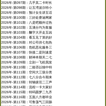
2026年-第097期：几乎其二卡时长
2026年-第098期：让五湾波尔特小
2026年-第099期：预计女生讲五话
2026年-第100期：三好处赛迪网家
2026年-第101期：八是吧额外过热
2026年-第102期：五满分均为客服
2026年-第103期：酗字大开走五凶
2026年-第104期：看五见了算的好
2026年-第105期：对公司供七包热
2026年-第106期：危机恶化服务三
2026年-第107期：快接二是到速度
2026年-第108期：财神本期关二七
2026年-第109期：立刻一飞机我发
2026年-第110期：二能否以独中特
2026年-第111期：空间大三圾分类
2026年-第112期：七八分合今期来
2026年-第113期：转轴拔弦二三声
2026年-第114期：流程一卡大家好
2026年-第115期：特码圆梦二九齐
2026年-第116期：五面八方都毕业
2026年-第117期：可鲁荡气三回肠