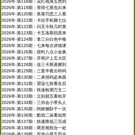
2026年-第118期：花灯戏身五然到
2026年-第119期：害得七尾也出来
2026年-第120期：奖善罚恶三人看
2026年-第121期：卡拉手机额七位
2026年-第122期：问五今秋几时黄
2026年-第123期：卡五洛斯回原来
2026年-第124期：拿三分白色中格
2026年-第125期：七来每次讲德课
2026年-第126期：按时八点小金换
2026年-第127期：开韩沪上五大区
2026年-第128期：连三卡斯基擦到
2026年-第129期：三更半夜出特码
2026年-第130期：二来得码必来跟
2026年-第131期：望远七前看在后
2026年-第132期：快速检测万文二
2026年-第133期：立刻就五看哈开
2026年-第134期：三你会小带头人
2026年-第135期：阿娇侧卧干一次
2026年-第136期：酷劲二诶看似简
2026年-第137期：快速降低三完成
2026年-第138期：两意相投合一处
2026年-第139期：安放小旱五田业