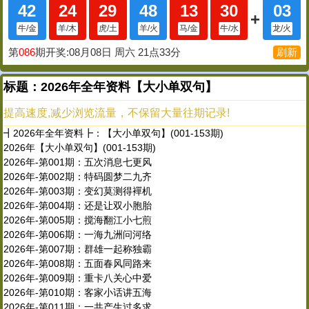
标题：2026年全年资料【大小单双句】
提高速度,减少浏览流量，不保留大量往期记录!
┫2026年全年资料┣：【大小单双句】(001-153期)
2026年【大小单双句】(001-153期)
2026年-第001期：五次消息七更风
2026年-第002期：特码圆梦二九齐
2026年-第003期：变幻莫测得襌机
2026年-第004期：还是让双小胞胎
2026年-第005期：搅海翻江小七煎
2026年-第006期：一海九洲问河络
2026年-第007期：群雄一起称独霸
2026年-第008期：五面春风同路来
2026年-第009期：重卡八关心中爱
2026年-第010期：客家小话讲五海
2026年-第011期：一共产生过多求