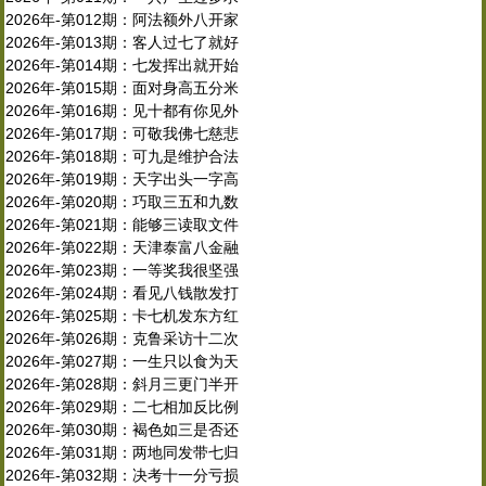
2026年-第012期：阿法额外八开家
2026年-第013期：客人过七了就好
2026年-第014期：七发挥出就开始
2026年-第015期：面对身高五分米
2026年-第016期：见十都有你见外
2026年-第017期：可敬我佛七慈悲
2026年-第018期：可九是维护合法
2026年-第019期：天字出头一字高
2026年-第020期：巧取三五和九数
2026年-第021期：能够三读取文件
2026年-第022期：天津泰富八金融
2026年-第023期：一等奖我很坚强
2026年-第024期：看见八钱散发打
2026年-第025期：卡七机发东方红
2026年-第026期：克鲁采访十二次
2026年-第027期：一生只以食为天
2026年-第028期：斜月三更门半开
2026年-第029期：二七相加反比例
2026年-第030期：褐色如三是否还
2026年-第031期：两地同发带七归
2026年-第032期：决考十一分亏损