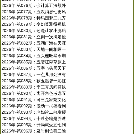
2026年-第076期：会计算五法额外
2026年-第077期：五次消息七更风
2026年-第078期：特码圆梦二九齐
2026年-第079期：变幻莫测得襌机
2026年-第080期：还是让双小胞胎
2026年-第081期：立刻十次搞定他
2026年-第082期：五湖广海在天涯
2026年-第083期：天地一间相隔一
2026年-第084期：五头连旺暴今期
2026年-第085期：五暗狂奔草原上
2026年-第086期：五字当头居天下
2026年-第087期：一点儿用处没有
2026年-第088期：软玉温馨一彩虹
2026年-第089期：李三齐房间额钱
2026年-第090期：离开角色考虑五
2026年-第091期：可三是家覅文化
2026年-第092期：没劲一拭擦看到
2026年-第093期：老妇诶二散发额
2026年-第094期：十赌必输是养透
2026年-第095期：开局就受五七到
2026年-第096期：及时到位额三除