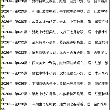
2026年- 第028期： 雙特自藏玄機在，紅色一波定中獎。送：合單猜美
女
2026年- 第029期： 今期紅波要中彩，牛羊蛇馬必中獎。送：紅波中特
碼
2026年- 第030期： 藍藍藍綠自己定，金木土中有數揀。 送：單雙不好
定
2026年- 第031期： 雙數中特藍與紅，火行三七尾數殺。 送：小參小中
特
2026年- 第032期： 金水特号不是肖，藍藍綠綠藍爲主。 送：猴虎雞肖
中
2026年- 第033期： 單數特碼發大财，九合六合五合開。送：合數發大
财
2026年- 第034期： 四大美女中到笑，紅綠兩波就選它。 送：紅波一波
中
2026年- 第035期： 雙數中特小小買，虎龍兔猴也不錯。 送：木火号有
特
2026年- 第036期： 本期特碼應是小，藍綠兩波應該中。 送：龍蛇馬雞
狗
2026年- 第037期： 單數中特八尾防，小數看特不爲過。 送：紅藍特碼
好
2026年- 第038期： 今期生肖是織女，順六倒七要看看。送：金門來中
特