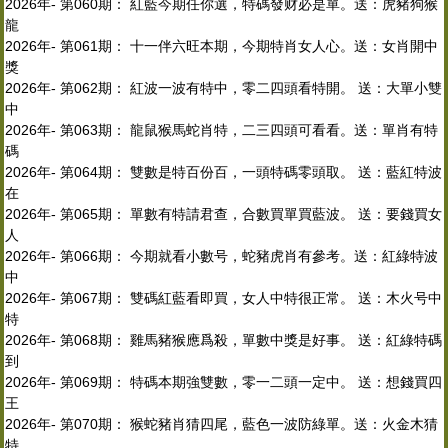
2026年- 第060期： 紅藍今期任你選，特碼發财必是單。送：虎豬狗猴
龍
2026年- 第061期： 十一伴六旺本期，今期特肖女人心。送：女肖開中
獎
2026年- 第062期： 紅波一波有特中，零二四頭看特開。 送：大單小雙
中
2026年- 第063期： 龍鼠猴馬蛇肖特，二三四頭可看看。送：單肖有特
碼
2026年- 第064期： 雙數是特百份百，一頭特碼零頭取。 送：藍紅特波
在
2026年- 第065期： 單數有特請君查，合數買單買藍波。 送：要錢買女
人
2026年- 第066期： 今期就看小數号，蛇豬虎肖有參考。送：紅綠特波
中
2026年- 第067期： 雙碼紅藍看即買，女人中特很正常。 送：木火号中
特
2026年- 第068期： 雞馬豬猴應爲殺，單數中獎是好事。 送：紅綠特碼
到
2026年- 第069期： 特碼本期強雙數，零一二頭一定中。 送：想錢買四
王
2026年- 第070期： 猴蛇豬肖猜四尾，藍色一波防綠單。送：火金木猜
特