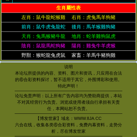
生肖屬性表
左肖：鼠牛龍蛇猴雞 右肖：虎兔馬羊狗豬
前肖：鼠牛虎兔龍蛇 後肖：馬羊猴雞狗豬
天肖：兔馬猴豬牛龍 地肖：蛇羊雞狗鼠虎
陰肖：鼠龍馬蛇狗豬 陽肖：雞兔牛羊虎猴
野獸：猴蛇龍兔虎鼠 家畜：羊馬牛豬狗雞
说明
本论坛所提供的内容、资料、图片和资讯，只应用在合法
的⑥合彩资料探讨，暂不适用于其它，外围博彩和使用。
特此声明！
论坛免责声明：以上所有广告内容均为赞助商提供，本站
不对其经营行为负责。浏览或使用者须自行承担有关责
任，本网站恕不负责。
【博发世家】域名：WWW.8JA.CC
六合在线，收集各类⑥合彩资料，免费内幕资料，走势分
析，尽在博发世家