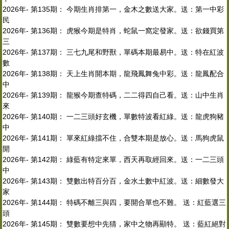
2026年- 第135期： 今期生肖排第一，金木之數送大家。送：第一中彩
民
2026年- 第136期： 虎猴今期是特肖，蛇鼠一窩定發家。送：欲錢買第
三
2026年- 第137期： 三七九尾和野獸，單碼本期最易中。送：特在紅波
數
2026年- 第138期： 天上生肖開本期，龍飛鳳舞兔中彩。送：龍鳳配合
中
2026年- 第139期： 龍猴今期查特碼，二二得四自己看。送：山中生肖
來
2026年- 第140期： 一二三頭好玄機，單數特波看紅綠。送：龍虎狗豬
中
2026年- 第141期： 單來紅綠擋不住，合雙本期是放心。送：馬狗虎鼠
開
2026年- 第142期： 綠藍有特定來單，西天再取經回來。送：一二三頭
中
2026年- 第143期： 雙數出特百分百，金水土數中紅波。送：細數發大
家
2026年- 第144期： 特碼不離三與四，要開合單也不難。 送：紅藍選三
頭
2026年- 第145期： 雙數要想中先猜，家中之物再顯特。 送：藍紅絕對