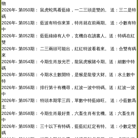
物
2026年- 第050期： 鼠虎蛇馬看藍綠，一二三頭是雙的。 送：三二是特
碼
2026年- 第051期： 藍波有特你來算，特肖就在前兩期。 送：小數有特
中
2026年- 第052期： 藍藍綠綠有人中，玄機自在讀書人。送：特碼在紅
雙
2026年- 第053期： 二三兩頭可能出，紅紅特波看着來。 送：合雙有碼
來
2026年- 第054期： 今期生肖放光芒，龍鼠虎猴賭今期。送：細數中特
碼
2026年- 第055期： 今期水土數開特，是猴是龍發大财。送：水土數中
特
2026年- 第056期： 排行第十有機尋，紅波一波中特碼。送：紅波一波
中
2026年- 第057期： 特頭本期零三四，單數中特藍綠旺。 送：小藍數爲
主
2026年- 第058期： 今期生肖最好查，六畜生肖有玄機。送：六畜生肖
中
2026年- 第059期： 三十以下有特碼，藍藍紅紅定有特。 送：小數定雙
碼