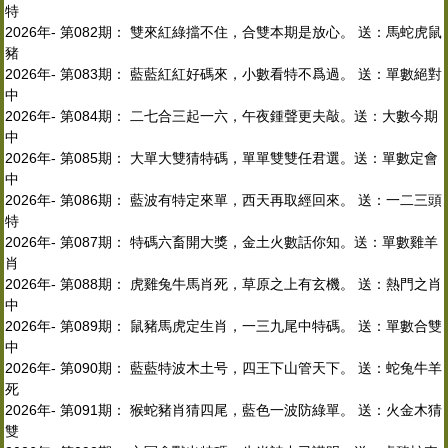
特
2026年- 第082期： 雙來紅綠擋不住，合雙本期是放心。 送：馬蛇虎鼠
豬
2026年- 第083期： 藍藍紅紅好碼來，小數看特不爲過。 送：單數絕對
中
2026年- 第084期： 二七合三起一六，午夜鍾聲更夫敲。送：大數今期
中
2026年- 第085期： 大單大雙猜特碼，單單雙雙任君選。送：單數定會
中
2026年- 第086期： 藍波有特定來單，西天再取經回來。 送：一二三頭
特
2026年- 第087期： 特碼六畜開大獎，金土火數話你知。送：單數雞羊
肖
2026年- 第088期： 虎雞兔牛馬肖死，草原之上有玄機。 送：熱門之肖
中
2026年- 第089期： 鼠豬馬虎定生肖，一三九尾中特碼。 送：單數合雙
中
2026年- 第090期： 藍藍特波木土号，四王下山管天下。 送：蛇兔牛羊
死
2026年- 第091期： 猴蛇豬肖猜四尾，藍色一波防綠單。 送：火金木猜
雙