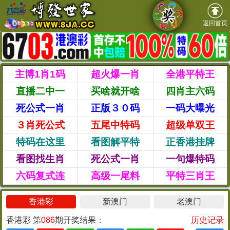
返回首页
主博1肖1码
超火爆一肖
全港平特王
直播二中一
买啥就开啥
四肖主六码
死公式一肖
正版３０码
一码大曝光
３肖死公式
五尾中特码
超级单双王
特码在这里
看图解平特
正香港挂牌
看图找生肖
死公式一肖
一句爆特码
六码复式连
高级一尾料
平特三肖王