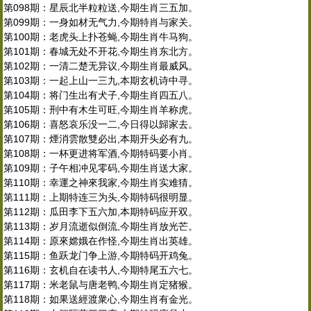
第098期：星辰北半粒粒送,今期生肖三五加。
第099期：一身如材无气力,今期特肖与家关。
第100期：老虎头上扑苍蝇,今期生肖牛马狗。
第101期：春城无处不开花,今期生肖东北方。
第102期：一清二楚无异议,今期生肖最威风。
第103期：一起上山一三九,本期玄机诗中寻。
第104期：将门生出有犬子,今期生肖四五八。
第105期：刑中有木生可旺,今期生肖羊称虎。
第106期：喜怒哀乐没一二,今日得以歸家去。
第107期：煙消雲散雙必出,本期开头必有九。
第108期：一杯更进将军酒,今期特码要小肖。
第109期：子午相冲见零码,今期生肖送大家。
第110期：幸運之神來我家,今期生肖实难猜。
第111期：上期特连三为头,今期特码很明显。
第112期：瓜田李下五六加,本期特码应开双。
第113期：岁月流逝似倒流,今期生肖放光芒。
第114期：原來嫦娥在作怪,今期生肖出英雄。
第115期：鱼跃龙门争上游,今期特码开鸡兔。
第116期：玄机自在读书人,今期特尾五六七。
第117期：米老鼠与唐老鸭,今期生肖定猪猴。
第118期：如果送經渡衆心,今期生肖有金光。