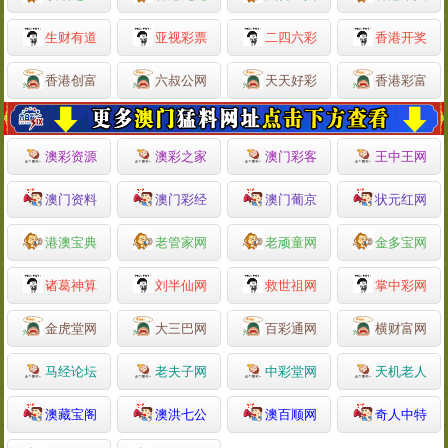
生财有道
亚视彩票
二四六彩
香港开奖
香港创富
六叔公网
天天好彩
香港彩富
澳彩资源
澳彩之家
澳门彩客
王中王网
澳门资料
澳门彩经
澳门葡京
状元红网
港澳宝典
老管家网
老顽童网
金多宝网
诸葛神算
刘半仙网
救世祖网
掌中彩网
金虎堂网
大三巴网
百彩通网
横财富网
马经论坛
老夫子网
中彩堂网
天机老人
澳藏宝阁
澳洪七公
澳百顺网
奇人中特