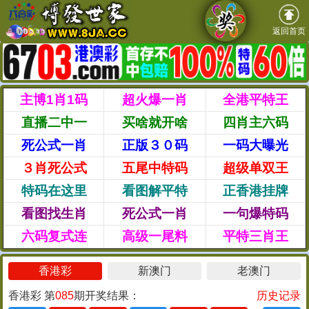
返回首页
主博1肖1码
超火爆一肖
全港平特王
直播二中一
买啥就开啥
四肖主六码
死公式一肖
正版３０码
一码大曝光
３肖死公式
五尾中特码
超级单双王
特码在这里
看图解平特
正香港挂牌
看图找生肖
死公式一肖
一句爆特码
六码复式连
高级一尾料
平特三肖王