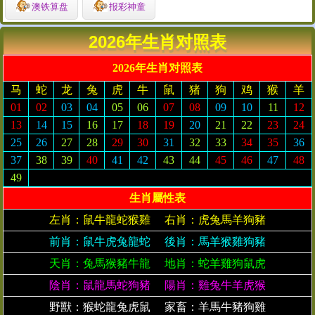
澳铁算盘
报彩神童
2026年生肖对照表
2026年生肖对照表
马
蛇
龙
兔
虎
牛
鼠
猪
狗
鸡
猴
羊
01
02
03
04
05
06
07
08
09
10
11
12
13
14
15
16
17
18
19
20
21
22
23
24
25
26
27
28
29
30
31
32
33
34
35
36
37
38
39
40
41
42
43
44
45
46
47
48
49
生肖屬性表
左肖：鼠牛龍蛇猴雞 右肖：虎兔馬羊狗豬
前肖：鼠牛虎兔龍蛇 後肖：馬羊猴雞狗豬
天肖：兔馬猴豬牛龍 地肖：蛇羊雞狗鼠虎
陰肖：鼠龍馬蛇狗豬 陽肖：雞兔牛羊虎猴
野獸：猴蛇龍兔虎鼠 家畜：羊馬牛豬狗雞