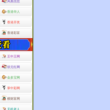
凤凰信息
香港华人
香港开奖
香港彩富
王中王网
状元红网
金多宝网
掌中彩网
横财富网
天机老人