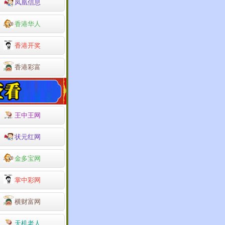
凤凰信息
香港华人
香港开奖
香港彩富
王中王网
状元红网
金多宝网
掌中彩网
横财富网
天机老人