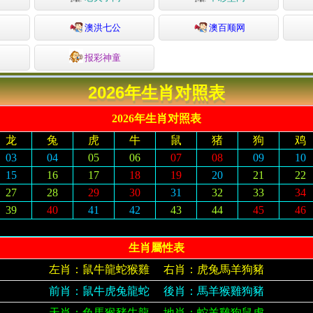
澳洪七公
澳百顺网
报彩神童
2026年生肖对照表
2026年生肖对照表
龙
兔
虎
牛
鼠
猪
狗
鸡
03
04
05
06
07
08
09
10
15
16
17
18
19
20
21
22
27
28
29
30
31
32
33
34
39
40
41
42
43
44
45
46
生肖屬性表
左肖：鼠牛龍蛇猴雞 右肖：虎兔馬羊狗豬
前肖：鼠牛虎兔龍蛇 後肖：馬羊猴雞狗豬
天肖：兔馬猴豬牛龍 地肖：蛇羊雞狗鼠虎