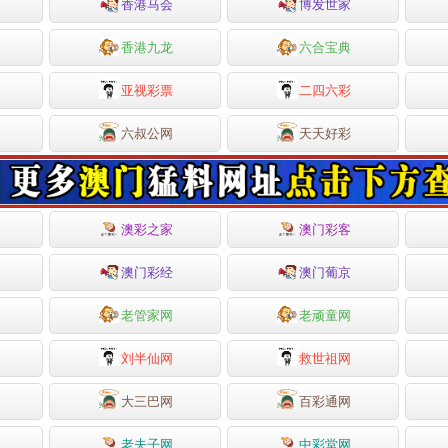
香港马会
博发世家
香港九龙
六合宝典
亚视彩票
二四六彩
六叔公网
天天好彩
澳彩之家
澳门彩客
澳门彩经
澳门葡京
老管家网
老顽童网
刘半仙网
救世祖网
大三巴网
百彩通网
老夫子网
中彩堂网