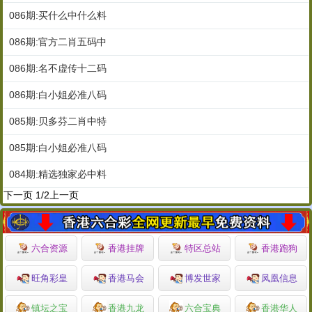
086期:买什么中什么料
086期:官方二肖五码中
086期:名不虚传十二码
086期:白小姐必准八码
085期:贝多芬二肖中特
085期:白小姐必准八码
084期:精选独家必中料
下一页
1/2
上一页
六合资源
香港挂牌
特区总站
香港跑狗
旺角彩皇
香港马会
博发世家
凤凰信息
镇坛之宝
香港九龙
六合宝典
香港华人