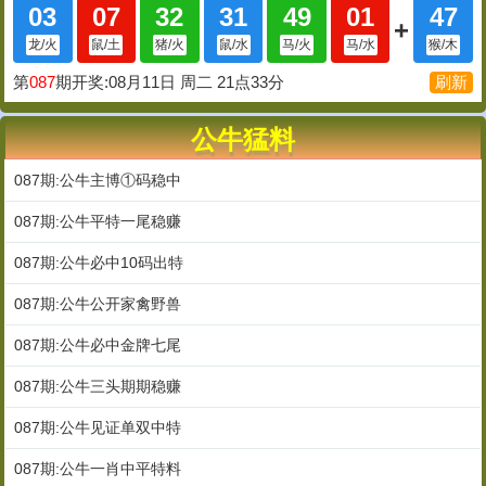
公牛猛料
087期:公牛主博①码稳中
087期:公牛平特一尾稳赚
087期:公牛必中10码出特
087期:公牛公开家禽野兽
087期:公牛必中金牌七尾
087期:公牛三头期期稳赚
087期:公牛见证单双中特
087期:公牛一肖中平特料