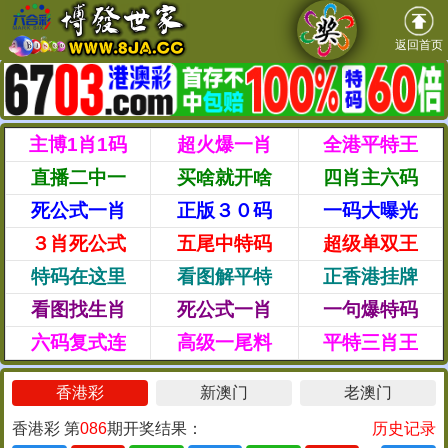
返回首页
主博1肖1码
超火爆一肖
全港平特王
直播二中一
买啥就开啥
四肖主六码
死公式一肖
正版３０码
一码大曝光
３肖死公式
五尾中特码
超级单双王
特码在这里
看图解平特
正香港挂牌
看图找生肖
死公式一肖
一句爆特码
六码复式连
高级一尾料
平特三肖王