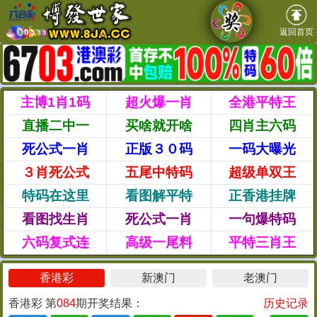
返回首页
主博1肖1码
超火爆一肖
全港平特王
直播二中一
买啥就开啥
四肖主六码
死公式一肖
正版３０码
一码大曝光
３肖死公式
五尾中特码
超级单双王
特码在这里
看图解平特
正香港挂牌
看图找生肖
死公式一肖
一句爆特码
六码复式连
高级一尾料
平特三肖王