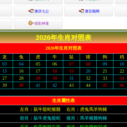
澳洪七公
澳百顺网
报彩神童
2026年生肖对照表
2026年生肖对照表
龙
兔
虎
牛
鼠
猪
狗
鸡
03
04
05
06
07
08
09
10
15
16
17
18
19
20
21
22
27
28
29
30
31
32
33
34
39
40
41
42
43
44
45
46
生肖屬性表
左肖：鼠牛龍蛇猴雞 右肖：虎兔馬羊狗豬
前肖：鼠牛虎兔龍蛇 後肖：馬羊猴雞狗豬
天肖：兔馬猴豬牛龍 地肖：蛇羊雞狗鼠虎