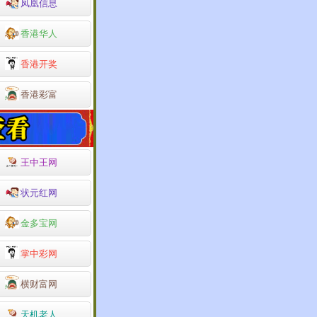
凤凰信息
香港华人
香港开奖
香港彩富
王中王网
状元红网
金多宝网
掌中彩网
横财富网
天机老人