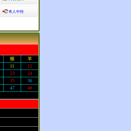
奇人中特
猴
羊
11
12
23
24
35
36
47
48