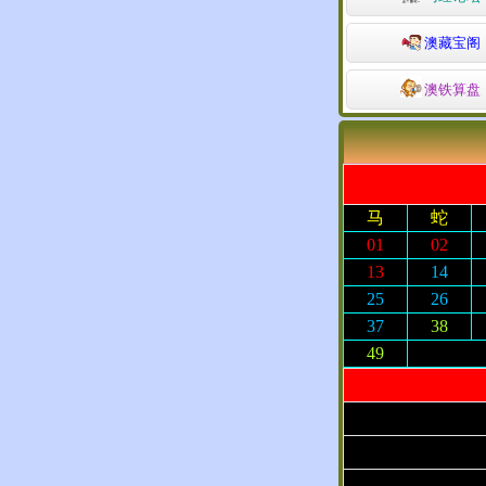
澳藏宝阁
澳铁算盘
马
蛇
01
02
13
14
25
26
37
38
49