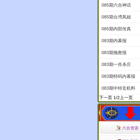
085期六合神话
085期台湾凤姐
085期内部传真
083期内幕报
083期挽救报
083期一肖杀庄
083期特码内幕报
083期中特玄机料
下一页
1/2
上一页
六合资源