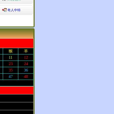
奇人中特
猴
羊
11
12
23
24
35
36
47
48