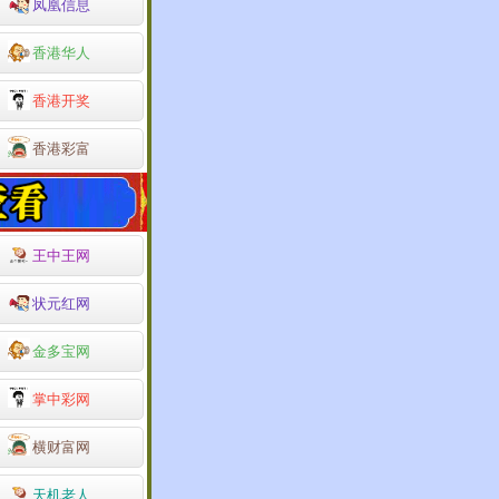
凤凰信息
香港华人
香港开奖
香港彩富
王中王网
状元红网
金多宝网
掌中彩网
横财富网
天机老人