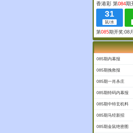
085期内幕报
085期挽救报
085期一肖杀庄
085期特码内幕报
085期中特玄机料
085期马经新招
085期金鼠绝密图