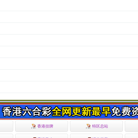
香港挂牌
特区总站