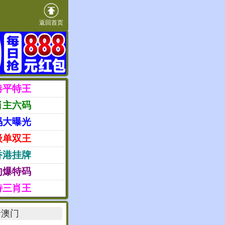
返回首页
港平特王
肖主六码
码大曝光
级单双王
香港挂牌
句爆特码
特三肖王