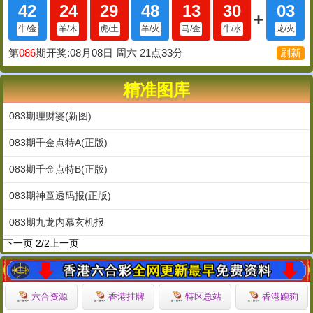
精准图库
083期理财婆(新图)
083期千金点特A(正版)
083期千金点特B(正版)
083期神童透码报(正版)
083期九龙内幕玄机报
下一页
2/2
上一页
六合资源
香港挂牌
特区总站
香港跑狗