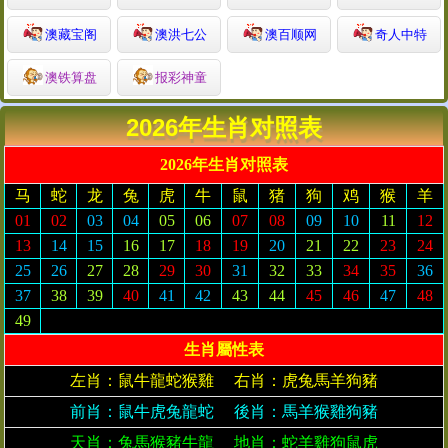
澳藏宝阁
澳洪七公
澳百顺网
奇人中特
澳铁算盘
报彩神童
2026年生肖对照表
2026年生肖对照表
马
蛇
龙
兔
虎
牛
鼠
猪
狗
鸡
猴
羊
01
02
03
04
05
06
07
08
09
10
11
12
13
14
15
16
17
18
19
20
21
22
23
24
25
26
27
28
29
30
31
32
33
34
35
36
37
38
39
40
41
42
43
44
45
46
47
48
49
生肖屬性表
左肖：鼠牛龍蛇猴雞 右肖：虎兔馬羊狗豬
前肖：鼠牛虎兔龍蛇 後肖：馬羊猴雞狗豬
天肖：兔馬猴豬牛龍 地肖：蛇羊雞狗鼠虎