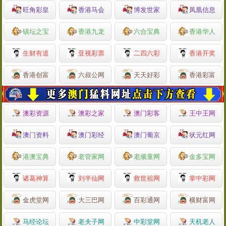
旺角彩皇
香港马会
博发世家
凤凰信息
镇坛之宝
香港九龙
六合宝典
香港华人
生财有道
亚视彩票
二四六彩
香港开奖
香港创富
六叔公网
天天好彩
香港彩富
澳彩资源
澳彩之家
澳门彩客
王中王网
澳门资料
澳门彩经
澳门葡京
状元红网
港澳宝典
老管家网
老顽童网
金多宝网
诸葛神算
刘半仙网
救世祖网
掌中彩网
金虎堂网
大三巴网
百彩通网
横财富网
马经论坛
老夫子网
中彩堂网
天机老人