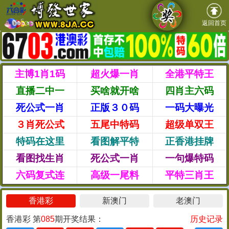
返回首页
主博1肖1码
超火爆一肖
全港平特王
直播二中一
买啥就开啥
四肖主六码
死公式一肖
正版３０码
一码大曝光
３肖死公式
五尾中特码
超级单双王
特码在这里
看图解平特
正香港挂牌
看图找生肖
死公式一肖
一句爆特码
六码复式连
高级一尾料
平特三肖王