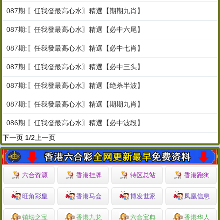
087期:〖任我發最高心水〗精選【期期九肖】
087期:〖任我發最高心水〗精選【必中六尾】
087期:〖任我發最高心水〗精選【必中七肖】
087期:〖任我發最高心水〗精選【必中三头】
087期:〖任我發最高心水〗精選【绝杀半波】
087期:〖任我發最高心水〗精選【期期九肖】
086期:〖任我發最高心水〗精選【必中波段】
下一页
1/2
上一页
六合资源
香港挂牌
特区总站
香港跑狗
旺角彩皇
香港马会
博发世家
凤凰信息
镇坛之宝
香港九龙
六合宝典
香港华人