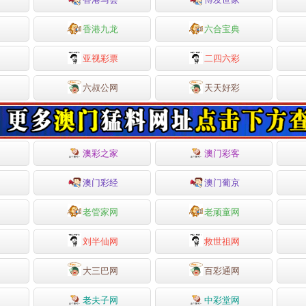
香港九龙
六合宝典
亚视彩票
二四六彩
六叔公网
天天好彩
澳彩之家
澳门彩客
澳门彩经
澳门葡京
老管家网
老顽童网
刘半仙网
救世祖网
大三巴网
百彩通网
老夫子网
中彩堂网