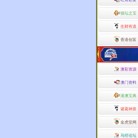
镇坛之宝
生财有道
香港创富
澳彩资源
澳门资料
港澳宝典
诸葛神算
金虎堂网
马经论坛