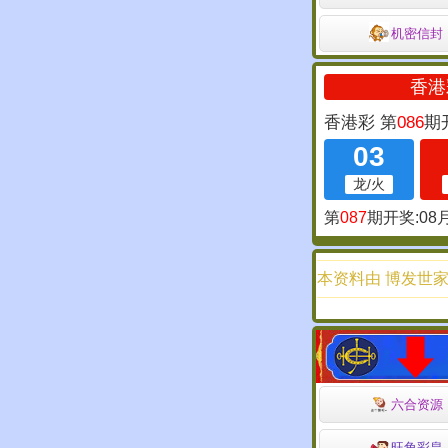
机密信封
本资料由 博发世家(w
六合资源
旺角彩皇