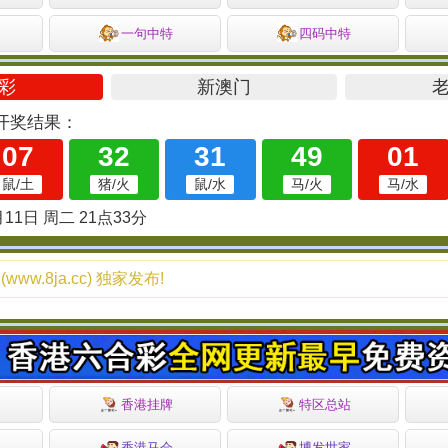
一句中特
四码中特
ww.8ja.cc) 独家发布!
香港挂牌
特区总站
香港马会
博发世家