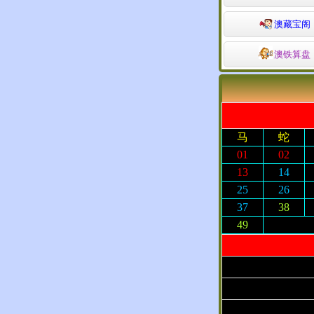
澳藏宝阁
澳铁算盘
马
蛇
01
02
13
14
25
26
37
38
49