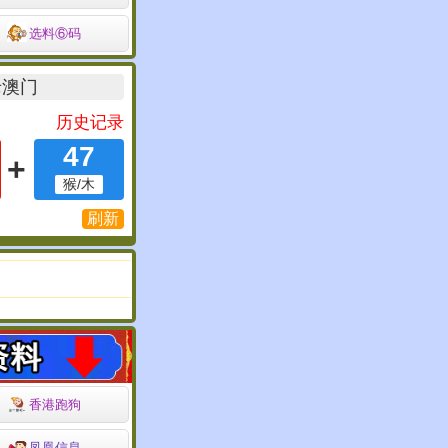
选料⑥码
香港跑狗
凤凰信息