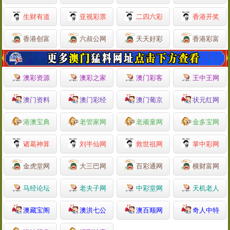
生财有道
亚视彩票
二四六彩
香港开奖
香港创富
六叔公网
天天好彩
香港彩富
澳彩资源
澳彩之家
澳门彩客
王中王网
澳门资料
澳门彩经
澳门葡京
状元红网
港澳宝典
老管家网
老顽童网
金多宝网
诸葛神算
刘半仙网
救世祖网
掌中彩网
金虎堂网
大三巴网
百彩通网
横财富网
马经论坛
老夫子网
中彩堂网
天机老人
澳藏宝阁
澳洪七公
澳百顺网
奇人中特