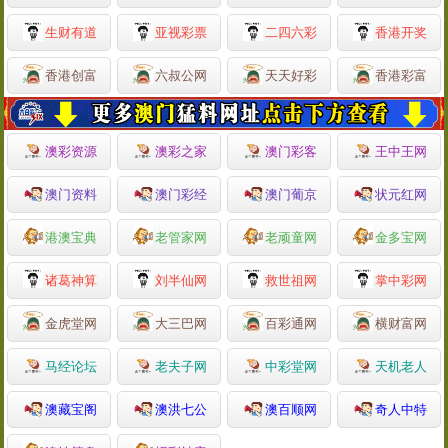
生财有道
亚视彩票
二四六彩
香港开奖
香港创富
六叔公网
天天好彩
香港彩富
澳彩资源
澳彩之家
澳门彩客
王中王网
澳门资料
澳门彩经
澳门葡京
状元红网
港澳宝典
老管家网
老顽童网
金多宝网
诸葛神算
刘半仙网
救世祖网
掌中彩网
金虎堂网
大三巴网
百彩通网
横财富网
马经论坛
老夫子网
中彩堂网
天机老人
澳藏宝阁
澳洪七公
澳百顺网
奇人中特