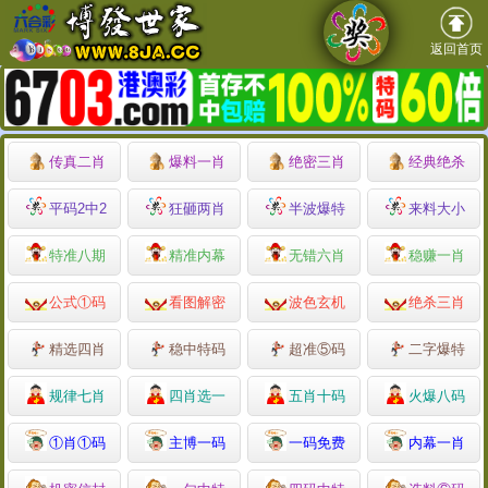
返回首页
传真二肖
爆料一肖
绝密三肖
经典绝杀
平码2中2
狂砸两肖
半波爆特
来料大小
特准八期
精准内幕
无错六肖
稳赚一肖
公式①码
看图解密
波色玄机
绝杀三肖
精选四肖
稳中特码
超准⑤码
二字爆特
规律七肖
四肖选一
五肖十码
火爆八码
①肖①码
主博一码
一码免费
内幕一肖