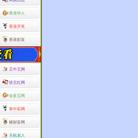
香港华人
香港开奖
香港彩富
王中王网
状元红网
金多宝网
掌中彩网
横财富网
天机老人