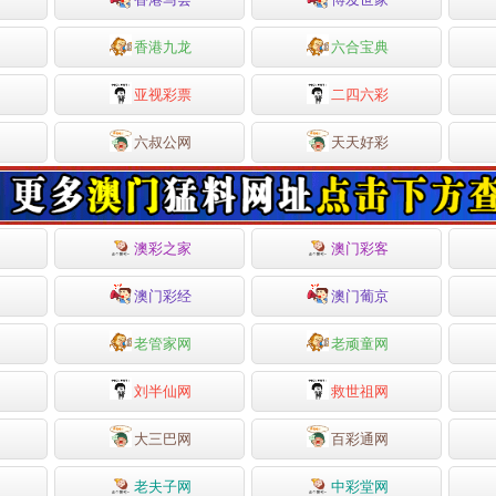
香港九龙
六合宝典
亚视彩票
二四六彩
六叔公网
天天好彩
澳彩之家
澳门彩客
澳门彩经
澳门葡京
老管家网
老顽童网
刘半仙网
救世祖网
大三巴网
百彩通网
老夫子网
中彩堂网