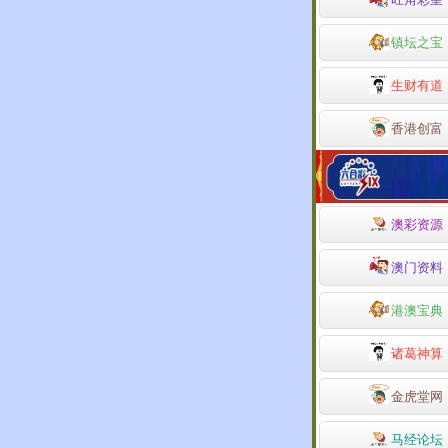
镇坛之宝
生财有道
香港创富
澳彩资源
澳门资料
港澳宝典
诸葛神算
金虎堂网
马经论坛