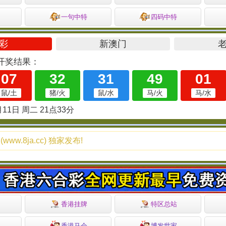
一句中特
四码中特
ww.8ja.cc) 独家发布!
香港挂牌
特区总站
香港马会
博发世家