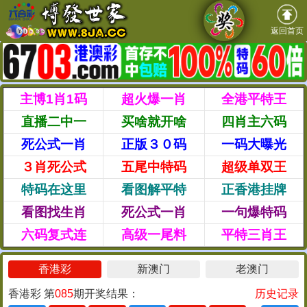
返回首页
主博1肖1码
超火爆一肖
全港平特王
直播二中一
买啥就开啥
四肖主六码
死公式一肖
正版３０码
一码大曝光
３肖死公式
五尾中特码
超级单双王
特码在这里
看图解平特
正香港挂牌
看图找生肖
死公式一肖
一句爆特码
六码复式连
高级一尾料
平特三肖王