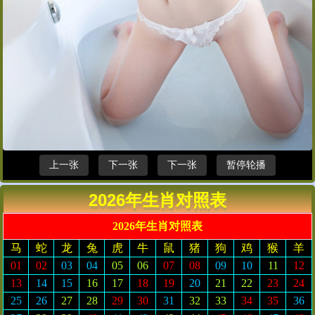
上一张
下一张
下一张
暂停轮播
2026年生肖对照表
2026年生肖对照表
马
蛇
龙
兔
虎
牛
鼠
猪
狗
鸡
猴
羊
01
02
03
04
05
06
07
08
09
10
11
12
13
14
15
16
17
18
19
20
21
22
23
24
25
26
27
28
29
30
31
32
33
34
35
36