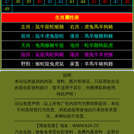
37
38
39
40
41
42
43
44
45
46
47
48
49
生肖屬性表
左肖：鼠牛龍蛇猴雞 右肖：虎兔馬羊狗豬
前肖：鼠牛虎兔龍蛇 後肖：馬羊猴雞狗豬
天肖：兔馬猴豬牛龍 地肖：蛇羊雞狗鼠虎
陰肖：鼠龍馬蛇狗豬 陽肖：雞兔牛羊虎猴
野獸：猴蛇龍兔虎鼠 家畜：羊馬牛豬狗雞
说明
本论坛所提供的内容、资料、图片和资讯，只应用在合法
的⑥合彩资料探讨，暂不适用于其它，外围博彩和使用。
特此声明！
论坛免责声明：以上所有广告内容均为赞助商提供，本站
不对其经营行为负责。浏览或使用者须自行承担有关责
任，本网站恕不负责。
【博发世家】域名：WWW.8JA.CC
六合在线，收集各类⑥合彩资料，免费内幕资料，走势分