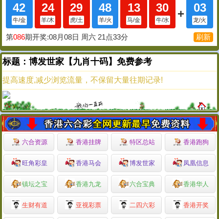
标题：博发世家【九肖十码】免费参考
提高速度,减少浏览流量，不保留大量往期记录!
六合资源
香港挂牌
特区总站
香港跑狗
旺角彩皇
香港马会
博发世家
凤凰信息
镇坛之宝
香港九龙
六合宝典
香港华人
生财有道
亚视彩票
二四六彩
香港开奖