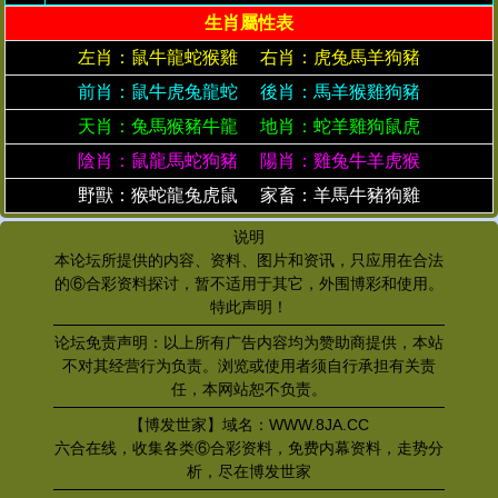
生肖屬性表
左肖：鼠牛龍蛇猴雞 右肖：虎兔馬羊狗豬
前肖：鼠牛虎兔龍蛇 後肖：馬羊猴雞狗豬
天肖：兔馬猴豬牛龍 地肖：蛇羊雞狗鼠虎
陰肖：鼠龍馬蛇狗豬 陽肖：雞兔牛羊虎猴
野獸：猴蛇龍兔虎鼠 家畜：羊馬牛豬狗雞
说明
本论坛所提供的内容、资料、图片和资讯，只应用在合法
的⑥合彩资料探讨，暂不适用于其它，外围博彩和使用。
特此声明！
论坛免责声明：以上所有广告内容均为赞助商提供，本站
不对其经营行为负责。浏览或使用者须自行承担有关责
任，本网站恕不负责。
【博发世家】域名：WWW.8JA.CC
六合在线，收集各类⑥合彩资料，免费内幕资料，走势分
析，尽在博发世家