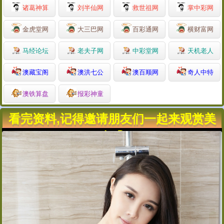
诸葛神算
刘半仙网
救世祖网
掌中彩网
金虎堂网
大三巴网
百彩通网
横财富网
马经论坛
老夫子网
中彩堂网
天机老人
澳藏宝阁
澳洪七公
澳百顺网
奇人中特
澳铁算盘
报彩神童
看完资料,记得邀请朋友们一起来观赏美
女哦