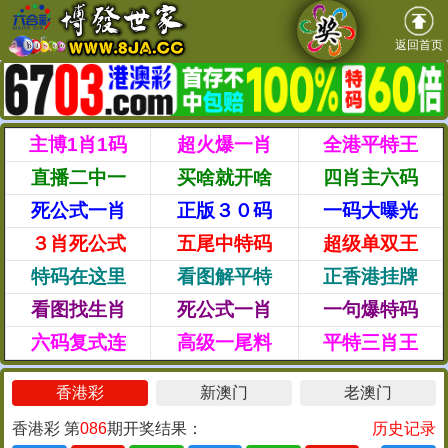
返回首页
主博1肖1码
超火爆一肖
全港平特王
直播二中一
买啥就开啥
四肖主六码
死公式一肖
正版３０码
一码大曝光
３肖死公式
五尾中特码
超级单双王
特码在这里
看图解平特
正香港挂牌
看图找生肖
死公式一肖
一句爆特码
六码复式连
高级一尾料
平特三肖王