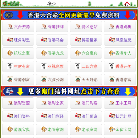
六合资源
香港挂牌
特区总站
香港跑狗
旺角彩皇
香港马会
博发世家
凤凰信息
镇坛之宝
香港九龙
六合宝典
香港华人
生财有道
亚视彩票
二四六彩
香港开奖
香港创富
六叔公网
天天好彩
香港彩富
澳彩资源
澳彩之家
澳门彩客
王中王网
澳门资料
澳门彩经
澳门葡京
状元红网
港澳宝典
老管家网
老顽童网
金多宝网