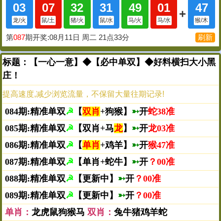
标题：【一心一意】◆【必中单双】◆好料横扫大小黑
庄！
提高速度,减少浏览流量，不保留大量往期记录!
084期:精准单双
☭
【
双肖
+狗猴】
➳
开
蛇38准
085期:精准单双
☭
【双肖+马
龙
】
➳
开
龙03准
086期:精准单双
☭
【
单肖
+鸡羊】
➳
开
猴47准
087期:精准单双
☭
【单肖+蛇牛】
➳
开
？00准
088期:精准单双
☭
【更新中】
➳
开
？00准
089期:精准单双
☭
【更新中】
➳
开
？00准
单肖：
龙虎鼠狗猴马
双肖：
兔牛猪鸡羊蛇