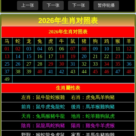
上一张
下一张
下一张
暂停轮播
2026年生肖对照表
2026年生肖对照表
马
蛇
龙
兔
虎
牛
鼠
猪
狗
鸡
猴
羊
01
02
03
04
05
06
07
08
09
10
11
12
13
14
15
16
17
18
19
20
21
22
23
24
25
26
27
28
29
30
31
32
33
34
35
36
37
38
39
40
41
42
43
44
45
46
47
48
49
生肖屬性表
左肖：鼠牛龍蛇猴雞 右肖：虎兔馬羊狗豬
前肖：鼠牛虎兔龍蛇 後肖：馬羊猴雞狗豬
天肖：兔馬猴豬牛龍 地肖：蛇羊雞狗鼠虎
陰肖：鼠龍馬蛇狗豬 陽肖：雞兔牛羊虎猴
野獸：猴蛇龍兔虎鼠 家畜：羊馬牛豬狗雞