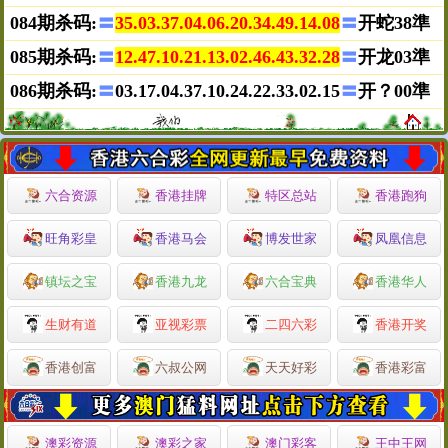
084期杀码:
〓
35.03.37.04.06.20.34.49.14.08
〓
开蛇38準
085期杀码:
〓
12.47.10.21.13.02.46.43.32.28
〓
开龙03準
086期杀码:
〓
03.17.04.37.10.24.22.33.02.15
〓
开？00準
六合资源
香港挂牌
特区总站
香港跑狗
旺角彩皇
香港马会
博发世家
凤凰信息
镇坛之宝
香港九龙
六合宝典
香港华人
生财有道
亚视彩票
二四六彩
香港开奖
香港创富
六叔公网
天天好彩
香港彩富
澳彩资源
澳彩之家
澳门彩客
王中王网