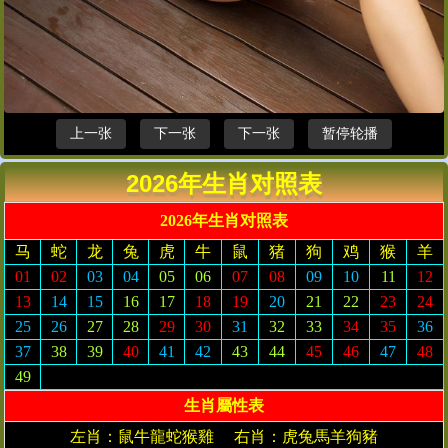
上一张
下一张
下一张
暂停轮播
2026年生肖对照表
2026年生肖对照表
马
蛇
龙
兔
虎
牛
鼠
猪
狗
鸡
猴
羊
01
02
03
04
05
06
07
08
09
10
11
12
13
14
15
16
17
18
19
20
21
22
23
24
25
26
27
28
29
30
31
32
33
34
35
36
37
38
39
40
41
42
43
44
45
46
47
48
49
生肖屬性表
左肖：鼠牛龍蛇猴雞 右肖：虎兔馬羊狗豬