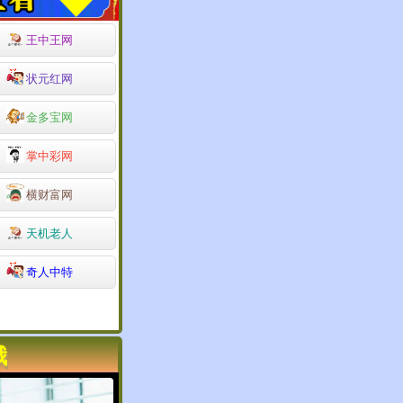
王中王网
状元红网
金多宝网
掌中彩网
横财富网
天机老人
奇人中特
哦