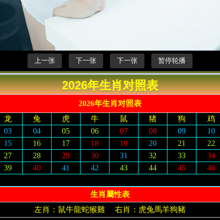
上一张
下一张
下一张
暂停轮播
2026年生肖对照表
2026年生肖对照表
龙
兔
虎
牛
鼠
猪
狗
鸡
03
04
05
06
07
08
09
10
15
16
17
18
19
20
21
22
27
28
29
30
31
32
33
34
39
40
41
42
43
44
45
46
生肖屬性表
左肖：鼠牛龍蛇猴雞 右肖：虎兔馬羊狗豬