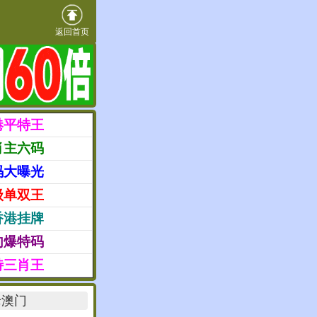
返回首页
港平特王
肖主六码
码大曝光
级单双王
香港挂牌
句爆特码
特三肖王