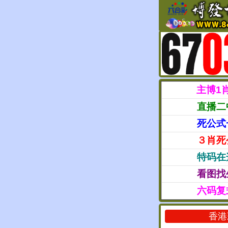
主博1
直播二
死公式
３肖死
特码在
看图找
六码复