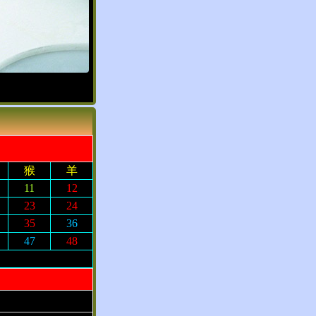
猴
羊
11
12
23
24
35
36
47
48