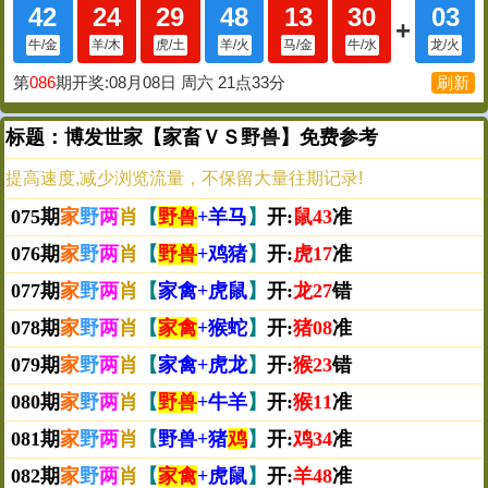
标题：博发世家【家畜ＶＳ野兽】免费参考
提高速度,减少浏览流量，不保留大量往期记录!
075期
家
野
两
肖
【
野兽
+羊马
】
开:
鼠43
准
076期
家
野
两
肖
【
野兽
+鸡猪
】
开:
虎17
准
077期
家
野
两
肖
【
家禽+虎鼠
】
开:
龙27
错
078期
家
野
两
肖
【
家禽
+猴蛇
】
开:
猪08
准
079期
家
野
两
肖
【
家禽+虎龙
】
开:
猴23
错
080期
家
野
两
肖
【
野兽
+牛羊
】
开:
猴11
准
081期
家
野
两
肖
【
野兽+猪
鸡
】
开:
鸡34
准
082期
家
野
两
肖
【
家禽
+虎鼠
】
开:
羊48
准