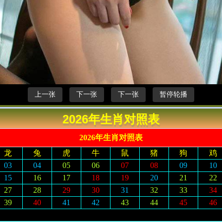
上一张
下一张
下一张
暂停轮播
2026年生肖对照表
2026年生肖对照表
龙
兔
虎
牛
鼠
猪
狗
鸡
03
04
05
06
07
08
09
10
15
16
17
18
19
20
21
22
27
28
29
30
31
32
33
34
39
40
41
42
43
44
45
46
生肖屬性表
左肖：鼠牛龍蛇猴雞 右肖：虎兔馬羊狗豬
前肖：鼠牛虎兔龍蛇 後肖：馬羊猴雞狗豬
天肖：兔馬猴豬牛龍 地肖：蛇羊雞狗鼠虎
陰肖：鼠龍馬蛇狗豬 陽肖：雞兔牛羊虎猴
野獸：猴蛇龍兔虎鼠 家畜：羊馬牛豬狗雞