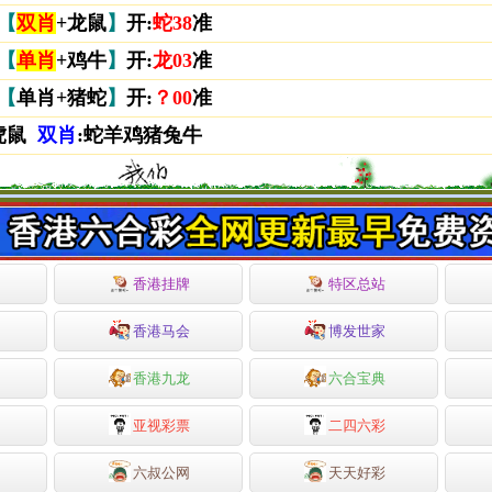
【
双肖
+龙鼠
】
开:
蛇38
准
【
单肖
+鸡牛
】
开:
龙03
准
【
单肖+猪蛇
】
开:
？00
准
虎鼠
双肖
:蛇羊鸡猪兔牛
香港挂牌
特区总站
香港马会
博发世家
香港九龙
六合宝典
亚视彩票
二四六彩
六叔公网
天天好彩