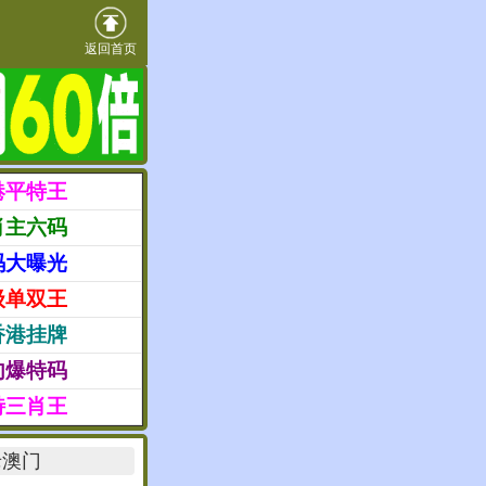
返回首页
港平特王
肖主六码
码大曝光
级单双王
香港挂牌
句爆特码
特三肖王