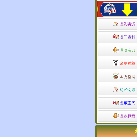
澳彩资源
澳门资料
港澳宝典
诸葛神算
金虎堂网
马经论坛
澳藏宝阁
澳铁算盘