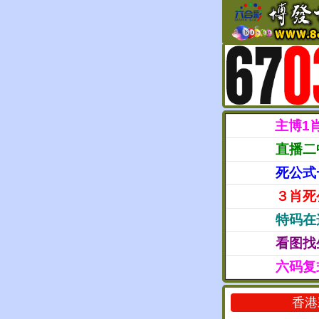
主博1
直播二
死公式
３肖死
特码在
看图找
六码复